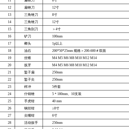
11
扁锉刀
8
寸
12
扁锉刀
12
寸
13
三角锉刀
8
寸
14
三角锉刀
12
寸
15
三角刮刀
＞
4
寸
16
铲刀
100mm
17
榔头
1p
以上
18
油石
200*50*25mm
规格＞
200-600
＃双面
19
丝锥
M4 M5 M6 M8 M10 M12 M14
20
扳牙
M4 M5 M6 M8 M10 M12 M14
21
錾子扁
250mm
22
錾子尖
250mm
23
样冲
5
件套
24
什锦锉
5
＊
180mm
、
10
支装
25
手虎钳
40 mm
26
钢丝钳
≥
8
寸
27
尖嘴钳
6
寸
28
活动扳手
250mm