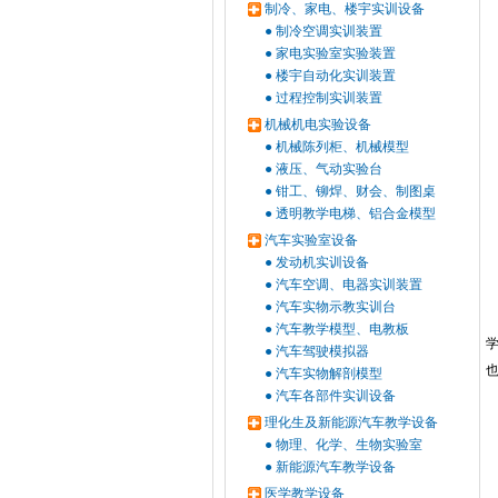
制冷、家电、楼宇实训设备
●
制冷空调实训装置
●
家电实验室实验装置
●
楼宇自动化实训装置
●
过程控制实训装置
机械机电实验设备
●
机械陈列柜、机械模型
●
液压、气动实验台
●
钳工、铆焊、财会、制图桌
●
透明教学电梯、铝合金模型
汽车实验室设备
●
发动机实训设备
●
汽车空调、电器实训装置
●
汽车实物示教实训台
●
汽车教学模型、电教板
●
汽车驾驶模拟器
●
汽车实物解剖模型
●
汽车各部件实训设备
理化生及新能源汽车教学设备
●
物理、化学、生物实验室
●
新能源汽车教学设备
医学教学设备