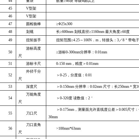
44
量块
数量≥
46
块 等级
4
级以上
45
V
型架
46
V
型架
47
圆检验棒
≥Φ25x300
48
划规
长≥
600mm
划线直径≥
1160mm
最大角度≥
60
度
49
扭矩扳手
扭矩范围≥
4.25
～
100N
．
m
，转接头：
3
／
8
＂带电
游标高度
50
≥游标
0-300mm
分辨率：
0.01mm
尺
51
游标卡尺
0-150 mm
，精度＞
0.01mm
外径千分
52
＞
0-25
，分度值：
0.01
尺
53
深度尺
＞
0-150mm
分辨率：
0.02mm
尺寸：长
250mm
＊宽
1
万能角度
54
＞
0-320
度 读数值：
2
＇
尺
＞
0-175mm
，测量面允许直线度公差＞
0.005
尺寸：
55
刀口尺
30mm
刀口直角
56
>100mm*63mm
尺