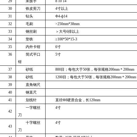
29
呆扳手
8 10 14
30
铁皮剪刀
4
寸以上
31
钻头
Φ
4-
ф
14
32
毛刷
>250mm*38mm
33
钢丝刷
＞大号
6
排以上
34
垫铁
≥
100*50*15-3
35
内外卡钳
6
寸
36
简式平口
5
寸
钳
37
砂纸
800
目；每包大于
50
张，每张规格
200mm
＊
200mm
38
砂纸
1200
目；每包大于
50
张，每张规格
200mm
＊
200mm
39
直角钢尺
40
钢直尺
41
划线针
直径Φ
8
硬质合金，长
120mm
一字螺丝
4
寸
42
刀
十字螺丝
4
寸
43
刀