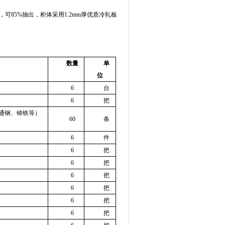
，可
85%
抽出，柜体采用
1.2mm
厚优质冷轧板
数量
单
位
6
台
6
把
通钢、铸铁等）
60
条
6
件
6
把
6
把
6
把
6
把
6
把
6
把