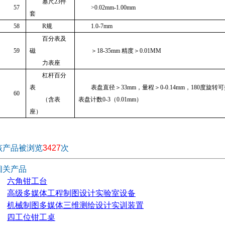
塞尺
23
件
57
>0.02mm-1.00mm
套
58
R
规
1.0-7mm
百分表及
59
磁
＞
18-35mm
精度＞
0.01MM
力表座
杠杆百分
表
表盘直径＞
33mm
，量程＞
0-0.14mm
，
180
度旋转可
60
（含表
表盘计数
0-3
（
0.01mm
）
座）
该产品被浏览
3427
次
相关产品
六角钳工台
高级多媒体工程制图设计实验室设备
机械制图多媒体三维测绘设计实训装置
四工位钳工桌