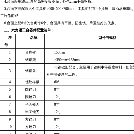
4.
台面采用
50mm
厚的高密度板桌面，外包
2mm
不锈钢板。
5.
台面下部配置六个工具柜≥
600
×
500
×
700mm
，工具柜配置
4
个抽屉，每抽承重
80kg
精工制作而成。
6.
台面上配
6
寸的台虎钳
6
个。台面具有平整、防生锈、承重性好的优点。
三、
六角钳工台器件配置清单
：
序
名称
型号与规格
号
1
台虎钳
150mm
2
钢锯架
≥390mm*133mm
与钢锯架配套，主要用于锯割中等硬度材料（如普
3
钢锯条
和中等硬度的工件。
4
螺纹样板
60
°
5
圆锉刀
8
寸
6
圆锉刀
12
寸
7
半圆锉刀
8
寸
8
半圆锉刀
12
寸
9
方锉刀
8
寸
10
方锉刀
12
寸