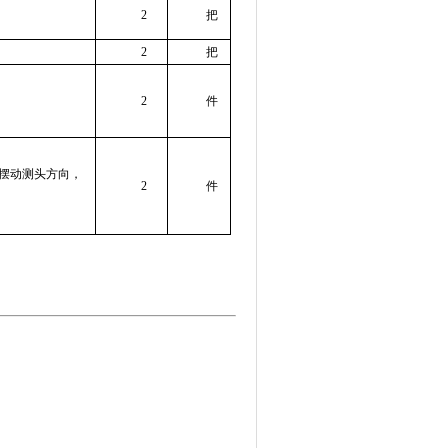
2
把
2
把
2
件
摆动测头方向，
2
件